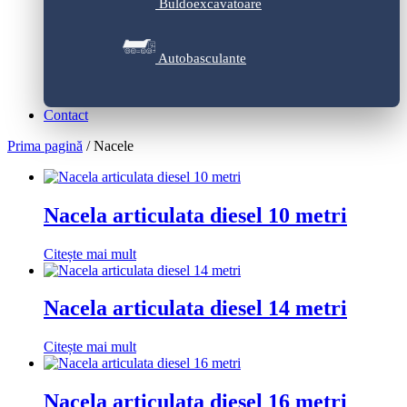
Buldoexcavatoare
Autobasculante
Contact
Prima pagină
/ Nacele
Nacela articulata diesel 10 metri
Citește mai mult
Nacela articulata diesel 14 metri
Citește mai mult
Nacela articulata diesel 16 metri