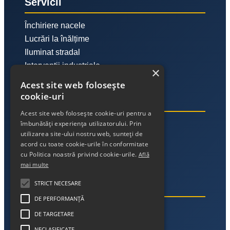
Servicii
Închiriere nacele
Lucrări la înălțime
Iluminat stradal
Intervenții industriale
×
Acest site web folosește
cookie-uri
Link-uri utile
Acest site web folosește cookie-uri pentru a
îmbunătăți experiența utilizatorului. Prin
Despre noi
utilizarea site-ului nostru web, sunteți de
Contact
acord cu toate cookie-urile în conformitate
Politica de confidențialitate
cu Politica noastră privind cookie-urile.
Află
mai multe
STRICT NECESARE
Contact
DE PERFORMANȚĂ
Telefon:
DE TARGETARE
NECLASIFICATE