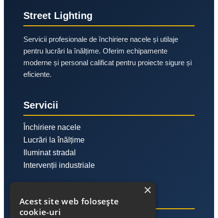
Street Lighting
Servicii profesionale de închiriere nacele și utilaje
pentru lucrări la înălțime. Oferim echipamente
moderne și personal calificat pentru proiecte sigure și
eficiente.
Servicii
Închiriere nacele
Lucrări la înălțime
Iluminat stradal
Intervenții industriale
×
Link-uri utile
Acest site web folosește
cookie-uri