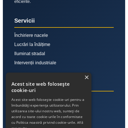
eficiente.
Servicii
Închiriere nacele
Lucrări la înălțime
Iluminat stradal
Intervenții industriale
×
Acest site web folosește
Link-uri utile
cookie-uri
Despre noi
Acest site web folosește cookie-uri pentru a
îmbunătăți experiența utilizatorului. Prin
Contact
utilizarea site-ului nostru web, sunteți de
acord cu toate cookie-urile în conformitate
Politica de confidențialitate
cu Politica noastră privind cookie-urile.
Află