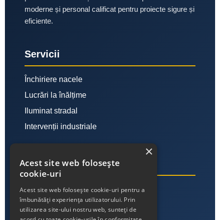
moderne și personal calificat pentru proiecte sigure și
eficiente.
Servicii
Închiriere nacele
Lucrări la înălțime
Iluminat stradal
Intervenții industriale
×
Acest site web folosește
Link-uri utile
cookie-uri
Despre noi
Acest site web folosește cookie-uri pentru a
îmbunătăți experiența utilizatorului. Prin
Contact
utilizarea site-ului nostru web, sunteți de
acord cu toate cookie-urile în conformitate