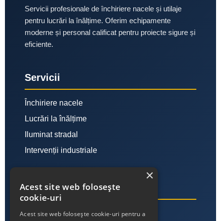
Servicii profesionale de închiriere nacele și utilaje
pentru lucrări la înălțime. Oferim echipamente
moderne și personal calificat pentru proiecte sigure și
eficiente.
Servicii
Închiriere nacele
Lucrări la înălțime
Iluminat stradal
Intervenții industriale
×
Acest site web folosește
Link-uri utile
cookie-uri
Despre noi
Acest site web folosește cookie-uri pentru a