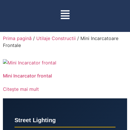
Prima pagină
/
Utilaje Constructii
/ Mini Incarcatoare
Frontale
Mini Incarcator frontal
Citește mai mult
Street Lighting