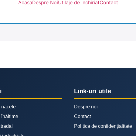
Acasa
Despre Noi
Utilaje de Inchiriat
Contact
i
Link-uri utile
e nacele
Despre noi
a înălțime
Contact
stradal
Politica de confidențialitate
i industriale